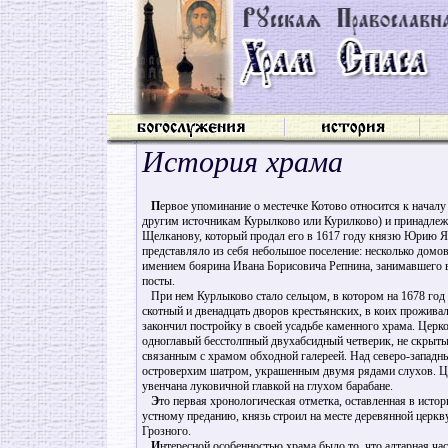
История храма
П
ервое упоминание о местечке Котово относится к началу 
другим источникам Курылково или Курилково) и принадле
Щелканову, который продал его в 1617 году князю Юрию Я
представляло из себя небольшое поселение: несколько домов
имением боярина Ивана Борисовича Репнина, занимавшего в
посты.
При нем Курлыково стало сельцом, в котором на 1678 год 
скотный и двенадцать дворов крестьянских, в коих проживал
закончил постройку в своей усадьбе каменного храма. Церк
одноглавый бесстолпный двухабсидный четверик, не скрыт
связанным с храмом обходной галереей. Над северо-западн
островерхим шатром, украшенным двумя рядами слухов. Це
увенчана луковичной главкой на глухом барабане.
Э
то первая хронологическая отметка, оставленная в истор
устному преданию, князь строил на месте деревянной церк
Грозного.
И
нтересной особенностью храма было то, что алтарная ча