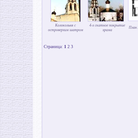
Колокольня с
4-х скатное покрытие
План 
островерхим шатром
храма
Страница:
1
2
3