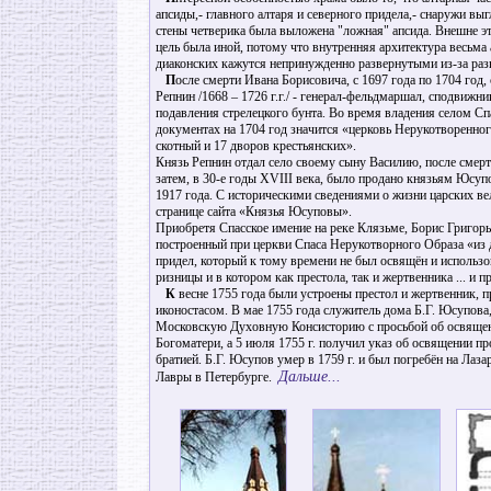
апсиды,- главного алтаря и северного придела,- снаружи вы
стены четверика была выложена "ложная" апсида. Внешне э
цель была иной, потому что внутренняя архитектура весьма
диаконских кажутся непринужденно развернутыми из-за ра
П
осле смерти Ивана Борисовича, с 1697 года по 1704 год
Репнин /1668 – 1726 г.г./ - генерал-фельдмаршал, сподвижни
подавления стрелецкого бунта. Во время владения селом С
документах на 1704 год значится «церковь Нерукотворенног
скотный и 17 дворов крестьянских».
Князь Репнин отдал село своему сыну Василию, после смерт
затем, в 30-е годы XVIII века, было продано князьям Юсуп
1917 года. С историческими сведениями о жизни царских 
странице сайта «Князья Юсуповы».
Приобретя Спасское имение на реке Клязьме, Борис Григорь
построенный при церкви Спаса Нерукотворного Образа «из 
придел, который к тому времени не был освящён и использо
ризницы и в котором как престола, так и жертвенника ... и 
К
весне 1755 года были устроены престол и жертвенник, 
иконостасом. В мае 1755 года служитель дома Б.Г. Юсупова
Московскую Духовную Консисторию с просьбой об освящени
Богоматери, а 5 июля 1755 г. получил указ об освящении п
братией. Б.Г. Юсупов умер в 1759 г. и был погребён на Ла
Дальше...
Лавры в Петербурге.